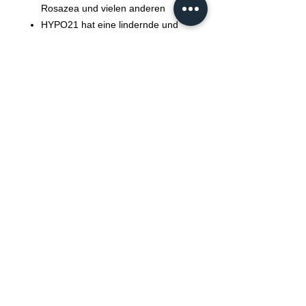
Rosazea und vielen anderen
HYPO21 hat eine lindernde und
beruhigende Wirkung bei
chronischen Wunden wie
diabetischen Geschwüren,
venösen Beingeschwüren und
Dekubitusgeschwüren.
Verbessert die Heilung
Teil der gesunden Reaktion auf
Verletzungen und Genesung
Beruhigende und stetige Kontrolle
des Heilungsprozesses, die
schnell spürbar wird
GESCHENKBOX ENTHÄLT:
3 x 100ml HYPO21 Hautspray
1 x HYPO21 Stirnband
1 x HYPO21 Luxus-Duftkerze (Farbe
kann variieren)
2 x wiederverwendbare Wattepads