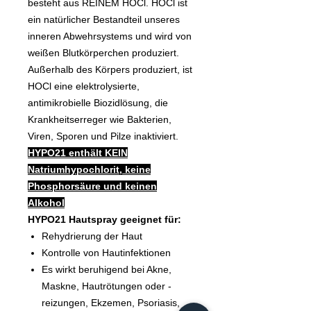
besteht aus REINEM HOCl. HOCl ist
ein natürlicher Bestandteil unseres
inneren Abwehrsystems und wird von
weißen Blutkörperchen produziert.
Außerhalb des Körpers produziert, ist
HOCl eine elektrolysierte,
antimikrobielle Biozidlösung, die
Krankheitserreger wie Bakterien,
Viren, Sporen und Pilze inaktiviert.​
HYPO21 enthält KEIN
Natriumhypochlorit, keine
Phosphorsäure und keinen
Alkohol
HYPO21 Hautspray geeignet für:
Rehydrierung der Haut
Kontrolle von Hautinfektionen
Es wirkt beruhigend bei Akne,
Maskne, Hautrötungen oder -
reizungen, Ekzemen, Psoriasis,